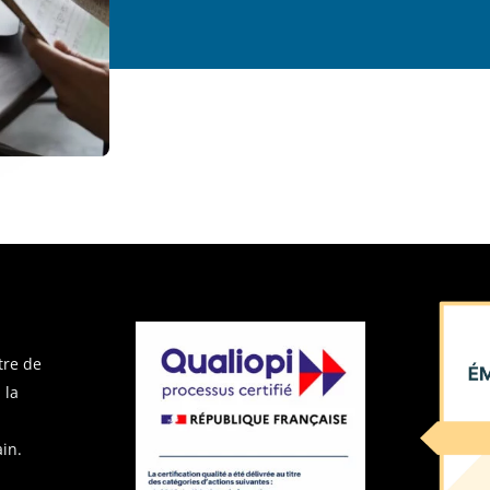
tre de
 la
in.